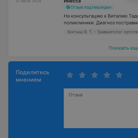
Инесса
31 июля 2026
Отзыв подтвержден
На консультацию к Виталию Тад
поликлиники. Диагноз постравма
Коктыш В. Т. - Травматолог-ортоп
Показать ещ
Поделитесь
мнением