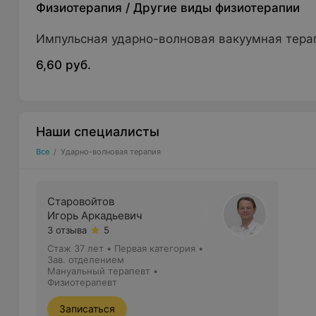
Физиотерапия
/
Другие виды физиотерапии
Импульсная ударно-волновая вакуумная тер
6,60 руб.
Наши специалисты
Все
/
Ударно-волновая терапия
Старовойтов
Игорь Аркадьевич
3 отзыва
5
Стаж 37 лет
•
Первая категория
•
Зав. отделением
Мануальный терапевт •
Физиотерапевт
Записаться