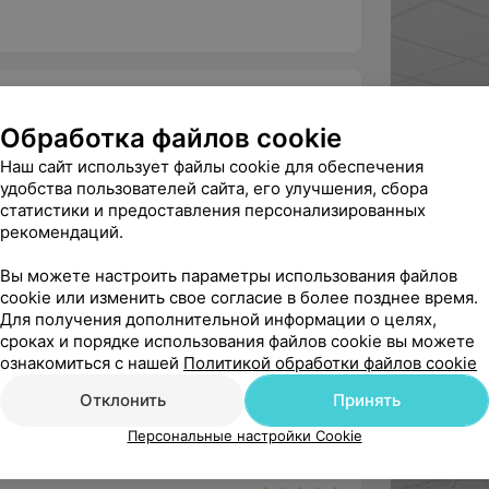
Обработка файлов cookie
Наш сайт использует файлы cookie для обеспечения
ндую
удобства пользователей сайта, его улучшения, сбора
статистики и предоставления персонализированных
ндрею Ивановичу за проведенную 
рекомендаций.
а ноге. Третий раз удаляла, бы...
пед
Хирургия
Вы можете настроить параметры использования файлов
cookie или изменить свое согласие в более позднее время.
Для получения дополнительной информации о целях,
сроках и порядке использования файлов cookie вы можете
ознакомиться с нашей
Политикой обработки файлов cookie
ть  врачу-фониатору Долдовой Валерии 
Отклонить
Принять
тьяне Михайловне за вашу ...
Персональные настройки Cookie
• Фониатр • Лор