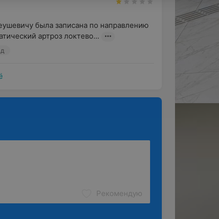
еушевичу была записана по направлению 
тический артроз локтево...
ед
ё
Рекомендую