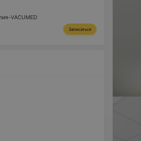
апия-VACUMED
Записаться