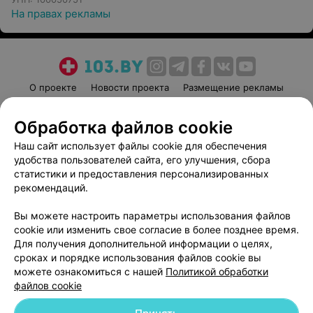
На правах рекламы
О проекте
Новости проекта
Размещение рекламы
Медицинский маркетинг
Публичный договор
Обработка файлов cookie
Пользовательское соглашение
Способы оплаты
Наш сайт использует файлы cookie для обеспечения
Вакансии
Партнеры
удобства пользователей сайта, его улучшения, сбора
Написать руководителю 103.by
статистики и предоставления персонализированных
Написать в поддержку
рекомендаций.
Персональные настройки cookie
Вы можете настроить параметры использования файлов
Обработка персональных данных
cookie или изменить свое согласие в более позднее время.
Для получения дополнительной информации о целях,
сроках и порядке использования файлов cookie вы
можете ознакомиться с нашей
Политикой обработки
файлов cookie