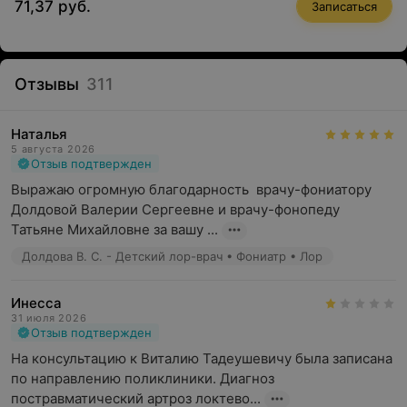
71,37 руб.
Записаться
Отзывы
311
Наталья
5 августа 2026
Отзыв подтвержден
Выражаю огромную благодарность  врачу-фониатору 
Долдовой Валерии Сергеевне и врачу-фонопеду  
Татьяне Михайловне за вашу ...
Долдова В. С. - Детский лор-врач • Фониатр • Лор
Инесса
31 июля 2026
Отзыв подтвержден
На консультацию к Виталию Тадеушевичу была записана 
по направлению поликлиники. Диагноз 
постравматический артроз локтево...